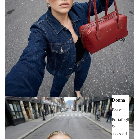
Shop
Donna
Borse
Portafogli
&
accessori