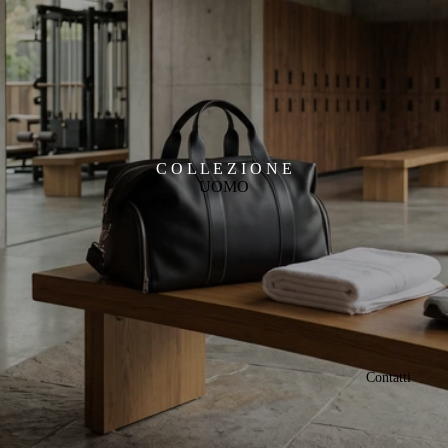
C O L L E Z I O N E
UOMO
Contatti