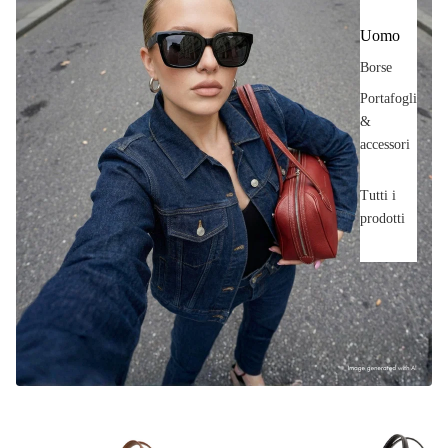
Uomo
Borse
Portafogli
&
accessori
Tutti i
prodotti