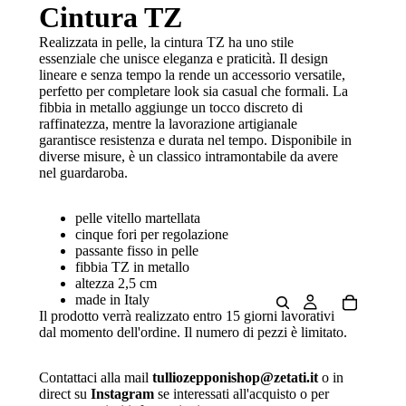
Cintura TZ
Realizzata in pelle, la cintura TZ ha uno stile
essenziale che unisce eleganza e praticità. Il design
lineare e senza tempo la rende un accessorio versatile,
perfetto per completare look sia casual che formali. La
fibbia in metallo aggiunge un tocco discreto di
raffinatezza, mentre la lavorazione artigianale
garantisce resistenza e durata nel tempo. Disponibile in
diverse misure, è un classico intramontabile da avere
nel guardaroba.
pelle vitello
martellata
cinque fori per regolazione
passante fisso in pelle
fibbia TZ in metallo
altezza 2,5 cm
made in Italy
Il prodotto verrà realizzato entro 15 giorni lavorativi
dal momento dell'ordine. Il numero di pezzi è limitato.
Contattaci alla mail
tulliozepponishop@zetati.it
o in
direct su
Instagram
se interessati all'acquisto o per