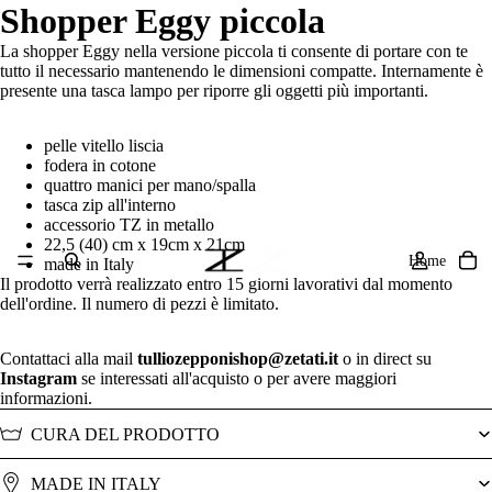
Shopper Eggy piccola
La shopper Eggy nella versione piccola ti consente di portare con te
tutto il necessario mantenendo le dimensioni compatte.
Internamente è
presente una tasca lampo per riporre gli oggetti più importanti.
pelle vitello liscia
fodera in cotone
quattro manici per mano/spalla
tasca zip all'interno
accessorio TZ in metallo
22,5 (40) cm x 19cm x 21cm
Home
made in Italy
Il prodotto verrà realizzato entro 15 giorni lavorativi dal momento
dell'ordine. Il numero di pezzi è limitato.
Contattaci alla mail
tulliozepponishop@zetati.it
o in direct su
Instagram
se interessati all'acquisto o per avere maggiori
informazioni.
CURA DEL PRODOTTO
MADE IN ITALY